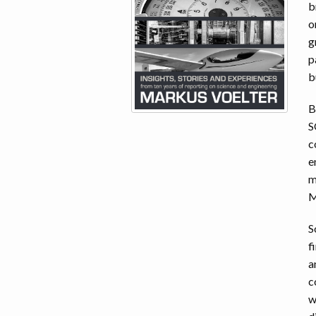
b
o
g
p
b
B
S
c
e
m
M
S
f
a
c
w