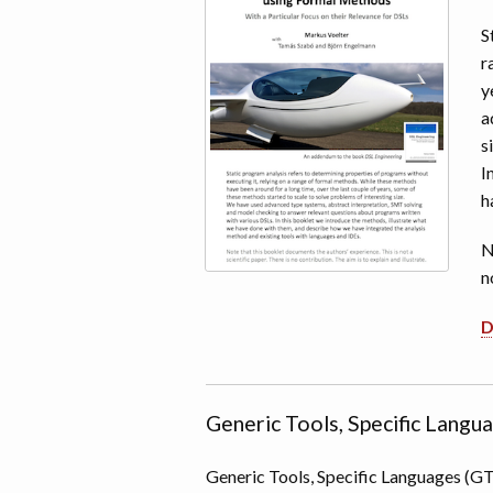
S
r
y
a
s
I
h
N
n
D
Generic Tools, Specific Langu
Generic Tools, Specific Languages (GTS