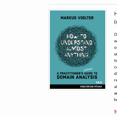
H
(
D
w
o
u
t
c
d
r
a
a
h
S