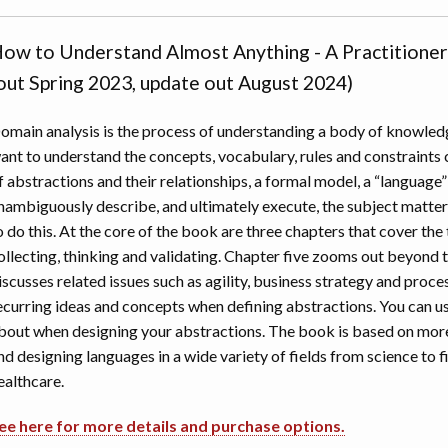
ow to Understand Almost Anything - A Practitioner
out Spring 2023, update out August 2024)
omain analysis is the process of understanding a body of knowledg
ant to understand the concepts, vocabulary, rules and constraints 
f abstractions and their relationships, a formal model, a “language
nambiguously describe, and ultimately execute, the subject matter
o do this. At the core of the book are three chapters that cover the
ollecting, thinking and validating. Chapter five zooms out beyond t
iscusses related issues such as agility, business strategy and proc
ecurring ideas and concepts when defining abstractions. You can use
bout when designing your abstractions. The book is based on mor
nd designing languages in a wide variety of fields from science to f
ealthcare.
ee here for more details and purchase options.