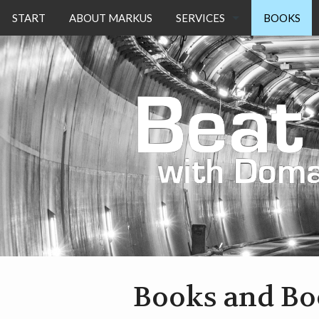
START
ABOUT MARKUS
SERVICES
BOOKS
WHAT ARE DSLS?
DO YOU NEED A DSL?
ADOPTION OF DSLS
Books and Bo