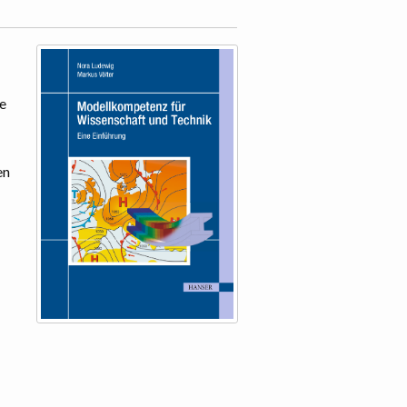
ie
en