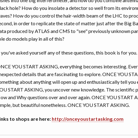
ishes into one big interferometer, and how do you combine antenna
lack hole? How do you insolate a detector so well from its environ
aves? How do you control the hair-width beam of the LHC to produc
econd, in order to replicate the state of matter just after the Big 
ata produced by ATLAS and CMS to "see" previously unknown part
ole do models play in all of this?
f you've asked yourself any of these questions, this book is for you.
NCE YOU START ASKING, everything becomes interesting. Everyt
nexpected details that are fascinating to explore. ONCE YOU 
omething about anything will open up and enthusiastically tell yo
OU START ASKING, you uncover new knowledge. The scientific proc
ow and Why questions over and over again. ONCE YOU START ASKI
imple, but beautiful nonetheless. ONCE YOU START ASKING.
inks to shops are here:
http://onceyoustartasking.com