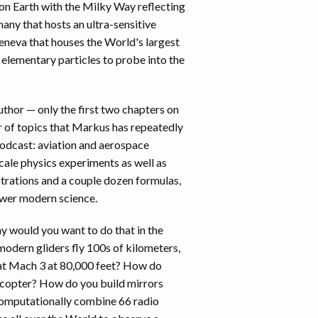
 on Earth with the Milky Way reflecting
many that hosts an ultra-sensitive
eneva that houses the World's largest
f elementary particles to probe into the
author — only the first two chapters on
r of topics that Markus has repeatedly
podcast: aviation and aerospace
cale physics experiments as well as
trations and a couple dozen formulas,
ower modern science.
y would you want to do that in the
odern gliders fly 100s of kilometers,
 at Mach 3 at 80,000 feet? How do
elicopter? How do you build mirrors
computationally combine 66 radio