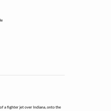
le
f a fighter jet over Indiana, onto the