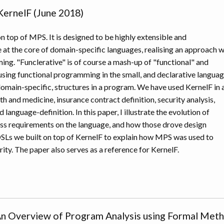
KernelF (June 2018)
on top of MPS. It is designed to be highly extensible and
 at the core of domain-specific languages, realising an approach 
ng. "Funclerative" is of course a mash-up of "functional" and
f using functional programming in the small, and declarative langua
 domain-specific, structures in a program. We have used KernelF in 
h and medicine, insurance contract definition, security analysis,
 language-definition. In this paper, I illustrate the evolution of
cuss requirements on the language, and how those drove design
 DSLs we built on top of KernelF to explain how MPS was used to
ty. The paper also serves as a reference for KernelF.
n Overview of Program Analysis using Formal Met