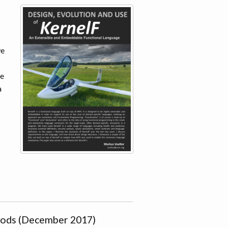
we
ge
a
hods (December 2017)