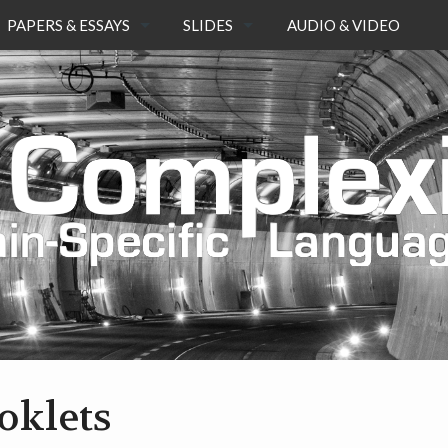
PAPERS & ESSAYS
SLIDES
AUDIO & VIDEO
ESSAYS
KEYNOTES
JOURNAL PAPERS
INVITED
CONFERENCE PAPERS
REGULAR
BOOK CHAPTERS
TUTORIALS
WORKSHOP PAPERS
PATTERN PAPERS
ARTICLES
oklets