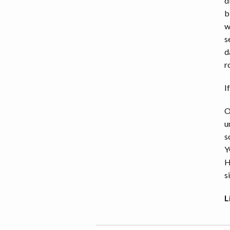
d
b
w
s
d
r
I
O
u
s
Y
H
s
L