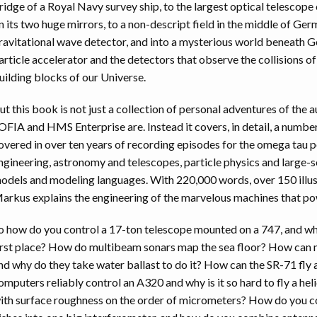
ridge of a Royal Navy survey ship, to the largest optical telescope
n its two huge mirrors, to a non-descript field in the middle of Ger
ravitational wave detector, and into a mysterious world beneath G
article accelerator and the detectors that observe the collisions o
uilding blocks of our Universe.
ut this book is not just a collection of personal adventures of the 
OFIA and HMS Enterprise are. Instead it covers, in detail, a numbe
overed in over ten years of recording episodes for the omega tau 
ngineering, astronomy and telescopes, particle physics and large-s
odels and modeling languages. With 220,000 words, over 150 illus
arkus explains the engineering of the marvelous machines that p
o how do you control a 17-ton telescope mounted on a 747, and wh
irst place? How do multibeam sonars map the sea floor? How can m
nd why do they take water ballast to do it? How can the SR-71 fly
omputers reliably control an A320 and why is it so hard to fly a h
ith surface roughness on the order of micrometers? How do you 