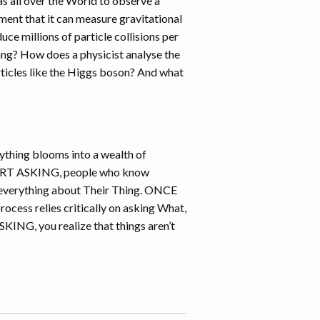
s all over the World to observe a
ment that it can measure gravitational
e millions of particle collisions per
Bang? How does a physicist analyse the
icles like the Higgs boson? And what
hing blooms into a wealth of
START ASKING, people who know
u everything about Their Thing. ONCE
ess relies critically on asking What,
NG, you realize that things aren’t